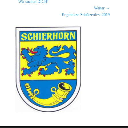
Vorheriger
Navigation
Wir suchen DICH!
Beitrag:
Weiter →
Nächster
Ergebnisse Schützenfest 2019
Beitrag: