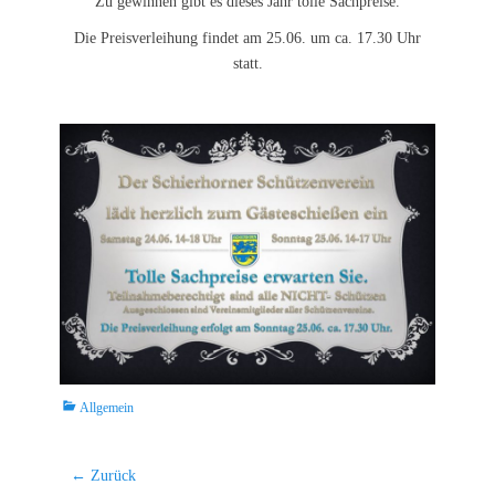
Zu gewinnen gibt es dieses Jahr tolle Sachpreise.
Die Preisverleihung findet am 25.06. um ca. 17.30 Uhr
statt.
Kategorien
Allgemein
Beitrags-
← Zurück