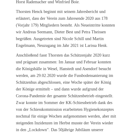
Horst Rademacher und Winfried Boie.
Thorsten Henck beginnt mit seinem Jahresbericht und
erläutert, dass der Verein zum Jahresende 2020 aus 178
(Vorjahr 179) Mitgliedern besteht. Als Neueintritte konnten
wir Andreas Seemann, Dieter Best und Petra Theissen
begrüßen. Ausgetreten sind Nicole Schill und Martin
Engelmann, Neuzugang im Jahr 2021 ist Larissa Henk.
Anschließend fasst Thorsten das Schützenjahr 2020 kurz
und prägnant zusammen: Im Januar und Februar konnten
die Königsbälle in Wesel, Hanstedt und Asendorf besucht
werden, am 29.02.2020 wurde die Fussbodensanierung im
Schützenhus abgeschlossen, eine Woche später der König
der Könige ermittelt – und dann wurde aufgrund der
Corona-Pandemie der gesamte Schützenbetrieb eingestellt.
Zwar konnte im Sommer der KK-Schiessbetrieb dank des
von der Schiesskommission erarbeiteten Hygienekonzeptes
nochmal für einige Wochen aufgenommen werden, aber mit
steigenden Inzidenzen im Herbst musste der Verein wieder
in den „Lockdown“. Das 50jährige Jubiläum unserer