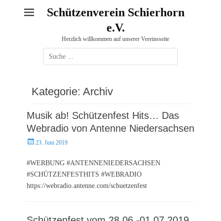
Schützenverein Schierhorn
e.V.
Herzlich willkommen auf unserer Vereinsseite
Suche
nach:
Kategorie:
Archiv
Musik ab! Schützenfest Hits… Das
Webradio von Antenne Niedersachsen
Posted
23. Juni 2019
on
#WERBUNG #ANTENNENIEDERSACHSEN
#SCHÜTZENFESTHITS #WEBRADIO
https://webradio.antenne.com/schuetzenfest
Schützenfest vom 28.06.-01.07.2019